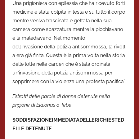
Una prigioniera con epilessia che ha ricevuto forti
medicine è stata colpita in testa e su tutto il corpo
mentre veniva trascinata e gettata nella sua
camera come spazzatura mentre la picchiavano
e la malediavano. Nel momento
dell’invasione della polizia antisommossa, la rivolt
a era già finita. Questa è la prima volta nella storia
delle lotte nelle carceri che è stata ordinata
un’invasione della polizia antisommossa per
sopprimere con la violenza una protesta pacifica”.
Estratti delle parole di donne detenute nella
prigione di Elaionas a Tebe
SODDISFAZIONE
IMMEDIATA
DELLE
RICHIESTE
D
E
LLE DETENUTE