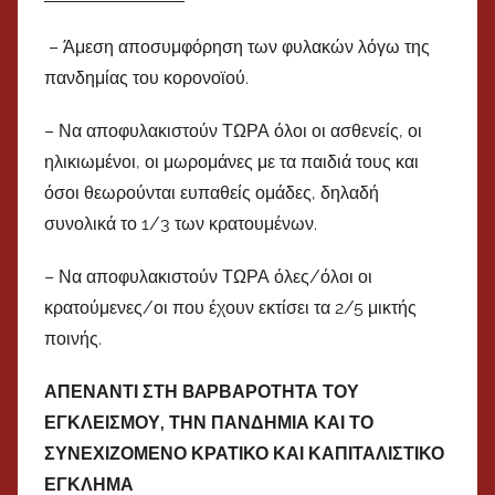
– Άμεση αποσυμφόρηση των φυλακών λόγω της
πανδημίας του κορονοϊού.
– Να αποφυλακιστούν ΤΩΡΑ όλοι οι ασθενείς, οι
ηλικιωμένοι, οι μωρομάνες με τα παιδιά τους και
όσοι θεωρούνται ευπαθείς ομάδες, δηλαδή
συνολικά το 1/3 των κρατουμένων.
– Να αποφυλακιστούν ΤΩΡΑ όλες/όλοι οι
κρατούμενες/οι που έχουν εκτίσει τα 2/5 μικτής
ποινής.
ΑΠΕΝΑΝΤΙ ΣΤΗ BAΡΒΑΡΟΤΗΤΑ ΤΟΥ
ΕΓΚΛΕΙΣΜΟΥ, ΤΗΝ ΠΑΝΔΗΜΙΑ ΚΑΙ ΤΟ
ΣΥΝΕΧΙΖΟΜΕΝΟ ΚΡΑΤΙΚΟ ΚΑΙ ΚΑΠΙΤΑΛΙΣΤΙΚΟ
ΕΓΚΛΗΜΑ