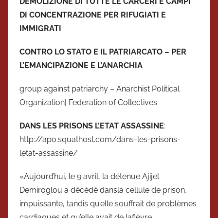
DEMOLIZIONE DI TUTTE LE CARCERI E CAMPI
DI CONCENTRAZIONE PER RIFUGIATI E
IMMIGRATI
CONTRO LO STATO E IL PATRIARCATO – PER
L’EMANCIPAZIONE E L’ANARCHIA
group against patriarchy – Anarchist Political
Organization| Federation of Collectives
DANS LES PRISONS L’ETAT ASSASSINE
:
http://apo.squathost.com/dans-les-prisons-
letat-assassine/
«Aujourd’hui, le 9 avril, la détenue Ajijel
Demiroglou a décédé dansla cellule de prison,
impuissante, tandis qu’elle souffrait de problèmes
cardiaques et qu’elle avait de lafièvre