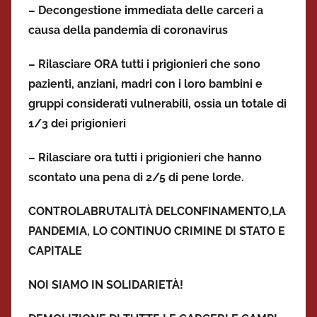
–
D
econgestione immediata delle carceri a
causa della pandemia di coronavirus
– Rilasciare ORA tutti i prigionieri che sono
pazienti, anziani, madri con i loro
bambini
e
gruppi considerati vulnerabili, ossia un totale di
1/3 dei prigionieri
– Rilasciare ora tutti i prigionieri che hanno
scontato una pena di 2/5 di pene lorde.
CONTRO
LA
BRUTALIT
À
DEL
CONFINAMENTO,
LA
PANDEMIA,
LO CONTINUO CRIMINE DI STATO E
CAPITALE
NOI SIAMO IN SOLIDARIET
À
!