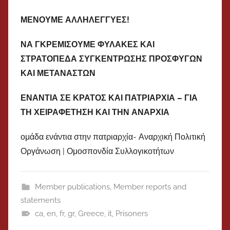
ΜΕΝΟΥΜΕ ΑΛΛΗΛΕΓΓΥΕΣ!
ΝΑ ΓΚΡΕΜΙΣΟΥΜΕ ΦΥΛΑΚΕΣ ΚΑΙ
ΣΤΡΑΤΟΠΕΔΑ ΣΥΓΚΕΝΤΡΩΣΗΣ ΠΡΟΣΦΥΓΩΝ
ΚΑΙ ΜΕΤΑΝΑΣΤΩΝ
ΕΝΑΝΤΙΑ ΣΕ ΚΡΑΤΟΣ ΚΑΙ ΠΑΤΡΙΑΡΧΙΑ – ΓΙΑ
ΤΗ ΧΕΙΡΑΦΕΤΗΣΗ ΚΑΙ ΤΗΝ ΑΝΑΡΧΙΑ
ομάδα ενάντια στην πατριαρχία- Αναρχική Πολιτική
Οργάνωση | Ομοσπονδία Συλλογικοτήτων
Member publications
,
Member reports and
statements
ca
,
en
,
fr
,
gr
,
Greece
,
it
,
Prisoners