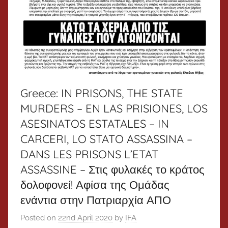
Greece: IN PRISONS, THE STATE
MURDERS – EN LAS PRISIONES, LOS
ASESINATOS ESTATALES – IN
CARCERI, LO STATO ASSASSINA –
DANS LES PRISONS L’ETAT
ASSASSINE – Στις φυλακές το κράτος
δολοφονεί! Αφίσα της Ομάδας
ενάντια στην Πατριαρχία ΑΠΟ
Posted on
22nd April 2020
by
IFA