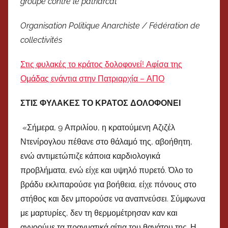
groupe contre le patriarcat
Organisation Politique Anarchiste / Fédération de
collectivités
Στις φυλακές το κράτος δολοφονεί! Αφίσα της
Ομάδας ενάντια στην Πατριαρχία – ΑΠΟ
ΣΤΙΣ ΦΥΛΑΚΕΣ ΤΟ ΚΡΑΤΟΣ ΔΟΛΟΦΟΝΕΙ
«Σήμερα, 9 Απριλίου, η κρατούμενη Αζιζέλ
Ντενίρογλου πέθανε στο θάλαμό της, αβοήθητη,
ενώ αντιμετώπιζε κάποια καρδιολογικά
προβλήματα, ενώ είχε και υψηλό πυρετό. Όλο το
βράδυ εκλιπαρούσε για βοήθεια, είχε πόνους στο
στήθος και δεν μπορούσε να αναπνεύσει. Σύμφωνα
με μαρτυρίες, δεν τη θερμομέτρησαν καν και
αγνοούμε τα πραγματικά αίτια του θανάτου της. Η