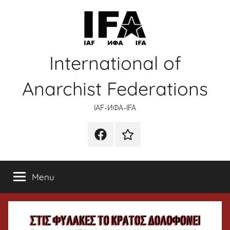
Skip
to
content
International of
Anarchist Federations
IAF-ИФA-IFA
Facebook
Wikipedia
Menu