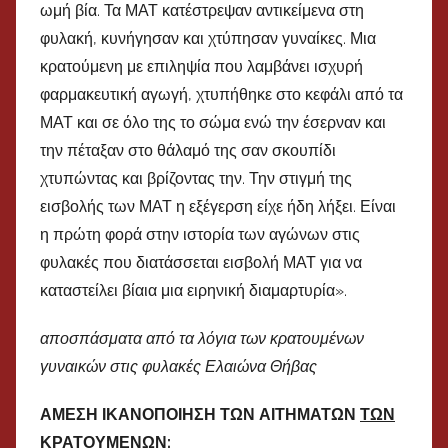
ωμή βία. Τα ΜΑΤ κατέστρεψαν αντικείμενα στη
φυλακή, κυνήγησαν και χτύπησαν γυναίκες. Μια
κρατούμενη με επιληψία που λαμβάνει ισχυρή
φαρμακευτική αγωγή, χτυπήθηκε στο κεφάλι από τα
ΜΑΤ και σε όλο της το σώμα ενώ την έσερναν και
την πέταξαν στο θάλαμό της σαν σκουπίδι
χτυπώντας και βρίζοντας την. Την στιγμή της
εισβολής των ΜΑΤ η εξέγερση είχε ήδη λήξει. Είναι
η πρώτη φορά στην ιστορία των αγώνων στις
φυλακές που διατάσσεται εισβολή ΜΑΤ για να
καταστείλει βίαια μια ειρηνική διαμαρτυρία».
αποσπάσματα από τα λόγια των κρατουμένων
γυναικών στις φυλακές Ελαιώνα Θήβας
ΑΜΕΣΗ ΙΚΑΝΟΠΟΙΗΣΗ ΤΩΝ ΑΙΤΗΜΑΤΩΝ
ΤΩΝ
ΚΡΑΤΟΥΜΕΝΩΝ
: