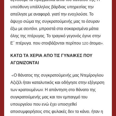
υπεύθυνη υπάλληλος βάρδιας υπηρεσίας την
απείλησε με αναφορά, γιατί την ενοχλούσε. Το
άψυχο σώμα της συγκρατούμενής μας το έσυραν
έξω με σεντόνι, μπροστά στα σοκαρισμένα μάτια
όλης της πτέρυγας. Το τραγικό γεγονός έγινε στην
Ε΄ πτέρυγα, που στοιβάζονται περίπου 120 άτομα».
ΚΑΤΩ ΤΑ ΧΕΡΙΑ ΑΠΟ ΤΙΣ ΓΥΝΑΙΚΕΣ ΠΟΥ
ΑΓΩΝΙΖΟΝΤΑΙ
«Ο θάνατος της συγκρατούμενής μας Ντεμίρογλου
Αζιζέλ ήταν καταλυτικός και οδήγησε στην εξέγερση
των κρατουμένων. Η απάντηση στο θάνατο της
συγκρατούμενής μας και τον εμπαιγμό του
υπουργείου που ενώ έχει υποσχεθεί
αποσυμφορήσεις στις φυλακές δεν το κάνει, ήταν η