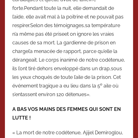
forte.Pendant toute la nuit, elle demandait de
l’aide, elle avait mal à la poitrine et ne pouvait pas
respirer.Selon des témoignages,sa température
n’a même pas été priseet on ignore les vraies
causes de sa mort. La gardienne de prison en
chargel’a menacée de rapport, parce qu’elle la
dérangeait. Le corps inanimé de notre codétenue,
ils l’ont tiré dehors enveloppé dans un drap,sous
les yeux choqués de toute l’aile de la prison. Cet
e
événement tragique a eu lieu dans la 5
aile où
s’entassent environ 120 détenues».
A BAS VOS MAINS
DES FEMMES QUI SONT EN
LUTTE !
« La mort de notre codétenue, Ajijel Demiroglou,